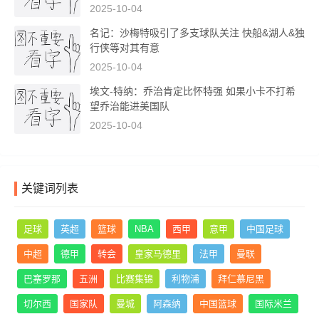
2025-10-04
名记：沙梅特吸引了多支球队关注 快船&湖人&独
行侠等对其有意
2025-10-04
埃文-特纳：乔治肯定比怀特强 如果小卡不打希
望乔治能进美国队
2025-10-04
关键词列表
足球
英超
篮球
NBA
西甲
意甲
中国足球
中超
德甲
转会
皇家马德里
法甲
曼联
巴塞罗那
五洲
比赛集锦
利物浦
拜仁慕尼黑
切尔西
国家队
曼城
阿森纳
中国篮球
国际米兰