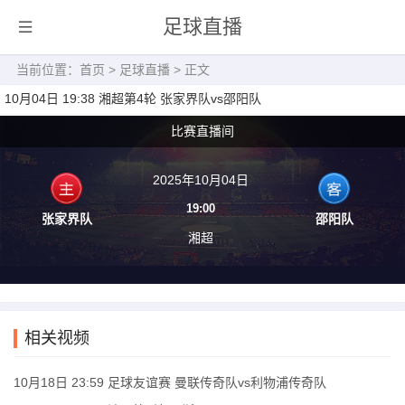
足球直播
当前位置：
首页
>
足球直播
> 正文
10月04日 19:38 湘超第4轮 张家界队vs邵阳队
比赛直播间
2025年10月04日
19:00
张家界队
邵阳队
湘超
相关视频
10月18日 23:59 足球友谊赛 曼联传奇队vs利物浦传奇队