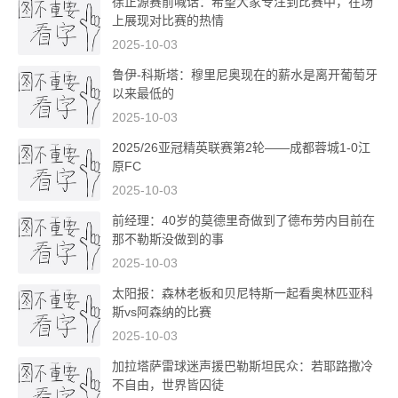
徐正源赛前喊话：希望大家专注到比赛中，在场
上展现对比赛的热情
2025-10-03
鲁伊-科斯塔：穆里尼奥现在的薪水是离开葡萄牙
以来最低的
2025-10-03
2025/26亚冠精英联赛第2轮——成都蓉城1-0江
原FC
2025-10-03
前经理：40岁的莫德里奇做到了德布劳内目前在
那不勒斯没做到的事
2025-10-03
太阳报：森林老板和贝尼特斯一起看奥林匹亚科
斯vs阿森纳的比赛
2025-10-03
加拉塔萨雷球迷声援巴勒斯坦民众：若耶路撒冷
不自由，世界皆囚徒