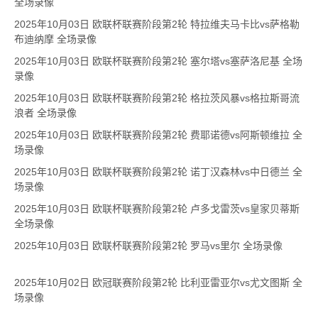
全场录像
2025年10月03日 欧联杯联赛阶段第2轮 特拉维夫马卡比vs萨格勒
布迪纳摩 全场录像
2025年10月03日 欧联杯联赛阶段第2轮 塞尔塔vs塞萨洛尼基 全场
录像
2025年10月03日 欧联杯联赛阶段第2轮 格拉茨风暴vs格拉斯哥流
浪者 全场录像
2025年10月03日 欧联杯联赛阶段第2轮 费耶诺德vs阿斯顿维拉 全
场录像
2025年10月03日 欧联杯联赛阶段第2轮 诺丁汉森林vs中日德兰 全
场录像
2025年10月03日 欧联杯联赛阶段第2轮 卢多戈雷茨vs皇家贝蒂斯
全场录像
2025年10月03日 欧联杯联赛阶段第2轮 罗马vs里尔 全场录像
2025年10月02日 欧冠联赛阶段第2轮 比利亚雷亚尔vs尤文图斯 全
场录像