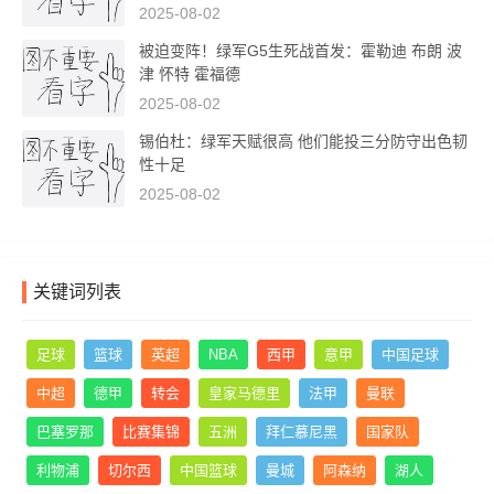
2025-08-02
被迫变阵！绿军G5生死战首发：霍勒迪 布朗 波
津 怀特 霍福德
2025-08-02
锡伯杜：绿军天赋很高 他们能投三分防守出色韧
性十足
2025-08-02
关键词列表
足球
篮球
英超
NBA
西甲
意甲
中国足球
中超
德甲
转会
皇家马德里
法甲
曼联
巴塞罗那
比赛集锦
五洲
拜仁慕尼黑
国家队
利物浦
切尔西
中国篮球
曼城
阿森纳
湖人