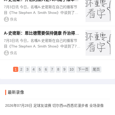
部最大的威胁
7月3日讯 今日，名嘴A-史密斯在自己的播客节
目《The Stephen A. Smith Show》中谈到了乔
治加盟76人一事。A-史密斯说道：“引进乔治，
佚名
再加上恩比德，使得76人在东...
A-史密斯：恩比德需要保持健康 乔治得扮
演第三巨头的角色
7月3日讯 今日，名嘴A-史密斯在自己的播客节
目《The Stephen A. Smith Show》中谈到了76
人如何才能取得成功。A-史密斯说道：“首先，
佚名
关于恩比德的球技，我们没有...
1
2
3
4
5
6
7
8
9
10
下一页
尾页
最新录像
2026年07月28日 足球友谊赛 切尔西vs西悉尼漫步者 全场录像