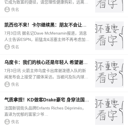
它成为致富的捷径，请您理性健康购彩，远离非
法彩票，大额投注须预约和实名登记。周三303
佚名
落选男篮 波兰VS巴哈马 202...
凯西也不来！卡尔继续黑：朋友不会让朋
友成为现代湖人的助教
7月3日讯 据名记Dave McMenamin报道，消息
人士告诉ESPN，前猛龙&活塞主帅不再考虑加入
湖人教练组，担任雷迪克的助教一职。前掘金主
佚名
帅-乔治卡尔转发评论道：“朋友...
乌度卡：我们的核心还是年轻人 希望谢泼
德让我更难做决定
7月3日讯 火箭主帅乌度卡出席谢泼德入队的新
闻发布会上接受了媒体采访。当被问及队内球员
潜在的出场时间分配时，乌度卡回应道：“会跟
佚名
上赛季类似，你们知道的，球...
气质拿捏！KD做客Drake豪宅 身穿法国街
头品牌“忧郁的富家少爷”
法国新锐街头品牌Enfants Riches Déprimés，
直译为忧郁的富家少爷
佚名