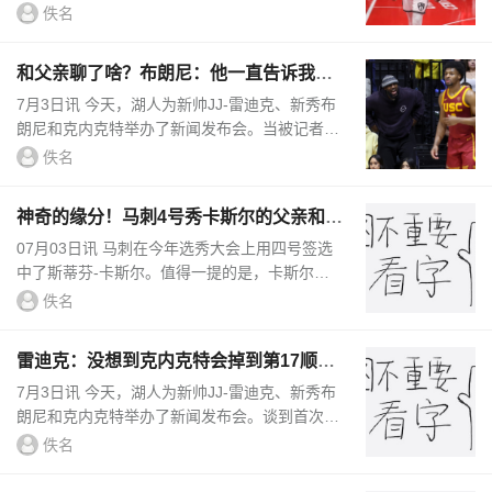
保罗-里德预计将被裁掉或交易。报道称，76人
佚名
有意交易布鲁克林篮网的大...
和父亲聊了啥？布朗尼：他一直告诉我要
有工作态度&努力工作
7月3日讯 今天，湖人为新帅JJ-雷迪克、新秀布
朗尼和克内克特举办了新闻发布会。当被记者问
到自己和老爹聊了篮球的哪些方面，布朗尼说
佚名
道：“你知道的，我们还没有...
神奇的缘分！马刺4号秀卡斯尔的父亲和邓
肯是大学队友
07月03日讯 马刺在今年选秀大会上用四号签选
中了斯蒂芬-卡斯尔。值得一提的是，卡斯尔的
父亲斯戴西-卡斯尔和马刺名宿邓肯是大学队
佚名
友，两人在1993-94赛季一同...
雷迪克：没想到克内克特会掉到第17顺位
他能给球队带来补充
7月3日讯 今天，湖人为新帅JJ-雷迪克、新秀布
朗尼和克内克特举办了新闻发布会。谈到首次参
加选秀的感受，雷迪克说道：“我的意思是，我
佚名
非常激动能够在选秀室里。...