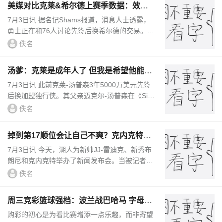
美媒对比克莱&希尔德上赛季数据：效率
持平 克莱得分略高
7月3日讯 据名记Shams报道，消息人士透露，
勇士正在和76人讨论先签后换希尔德的交易。美
媒晒出了克莱和希尔德上赛季的数据对比：克莱
佚名
出战77场比赛，场均29.7分钟...
汤爹：克莱是成年人了 但我是希望他能在
湖人结束自己的职业生涯
7月3日讯 此前克莱-汤普森3年5000万美元先签
后换加盟独行侠。其父亲迈克尔-汤普森在《Siri
usXM NBA Radio》节目中谈到此事，他说道：
佚名
“你知道，因为，我的意思是，...
掉到第17顺位会让自己不爽？克内克特：
我来到了适合自己的球队
7月3日讯 今天，湖人为新帅JJ-雷迪克、新秀布
朗尼和克内克特举办了新闻发布会。当被记者问
到是否对自己掉到第17顺位感到不爽时，克内克
佚名
特说道：“当然。我了解...
周三竞彩篮球强档：波兰战巴哈马 字母哥
领衔希腊
购彩的初心是为看比赛增添一点乐趣，而非寄望