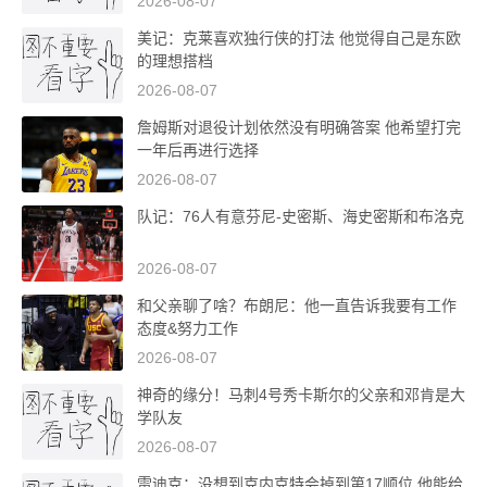
2026-08-07
美记：克莱喜欢独行侠的打法 他觉得自己是东欧
的理想搭档
2026-08-07
詹姆斯对退役计划依然没有明确答案 他希望打完
一年后再进行选择
2026-08-07
队记：76人有意芬尼-史密斯、海史密斯和布洛克
2026-08-07
和父亲聊了啥？布朗尼：他一直告诉我要有工作
态度&努力工作
2026-08-07
神奇的缘分！马刺4号秀卡斯尔的父亲和邓肯是大
学队友
2026-08-07
雷迪克：没想到克内克特会掉到第17顺位 他能给