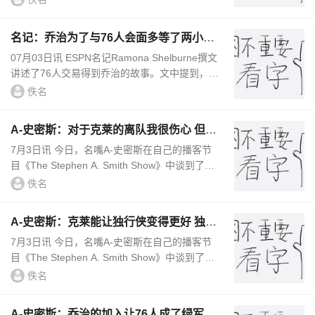
旁边的锡安被媒体围得水...
名记：乔治为了与76人会面多等了两小时
还穿了一件艾弗森的T恤
07月03日讯 ESPN名记Ramona Shelburne撰文
讲述了76人交易得到乔治的故事。文中提到，乔
治与经纪人邀请76人团队到洛杉矶进行谈判，但
佚名
76人老板约什-哈里斯和76...
A-史密斯：对于克莱的离队我很伤心 但我
觉得勇士必须要这么做
7月3日讯 今日，名嘴A-史密斯在自己的播客节
目《The Stephen A. Smith Show》中谈到了克
莱加盟独行侠一事。A-史密斯说道：“对于克莱
佚名
的离队我感到很伤心，但勇...
A-史密斯：克莱能让独行侠变得更好 独行
侠新赛季会很恐怖
7月3日讯 今日，名嘴A-史密斯在自己的播客节
目《The Stephen A. Smith Show》中谈到了克
莱加盟独行侠一事。A-史密斯说道：“独行侠是
佚名
一支很棒的球队，克莱的加...
A-史密斯：乔治的加入让76人成了绿军东