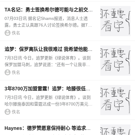
TA名记：勇士签换希尔德可能与之前交易
相关 最终形成五方大交易
07月03日讯 据名记Shams报道，消息人士透
...
露，勇士正认真跟76人讨论签换希尔德。据TA
名记John Hollinger报道，消息人士透露，勇士
佚名
签换希尔德的这笔交易可能与之前...
追梦：保罗离队让我很难过 我希望他能在
勇士结束自己的职业生涯
7月3日讯 今日，追梦更新《绿说体育》。谈到
保罗加盟马刺，追梦说道：“还有一个让我非常
难过的事情。那就是保罗的离队，不知道为什
佚名
么，媒体对我们俩以前的争论大肆...
3年8700万加盟雷霆！追梦：哈滕很低调&
努力 喜欢看到励志的故事
7月3日讯 今日，追梦更新《绿说体育》。谈到
哈尔滕施泰因和雷霆达成一份3年8700万美元的
合同，追梦说道：“哈滕前几年还在发展联盟，
佚名
现在他签下了3年8700万美元的...
Haynes：德罗赞愿意保持耐心 等追求者