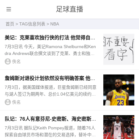
足球直播
首页
> TAG信息列表 > NBA
美记：克莱喜欢独行侠的打法 他觉得自己
是东欧的理想搭档
7月3日讯 今天，美记Ramona Shelburne和Ken
dra Andrews联合撰文谈到了克莱、勇士和独行
侠。文章中称，消息人士透露，克莱喜欢独行侠
佚名
的打法，他觉得他是东契奇和欧...
詹姆斯对退役计划依然没有明确答案 他希
望打完一年后再进行选择
7月3日，据美国媒体报道，巨星詹姆斯已经同意
与湖人签订为期两年、总价1.04亿美元的续约合
同。在新的续约合同中包括2025-26赛季提前跳
佚名
出合同以及交易否决权的...
队记：76人有意芬尼-史密斯、海史密斯和
布洛克
7月3日讯 据队记Keith Pompey报道，随着76人
探索自由球员市场和潜在的交易选择，替补中锋