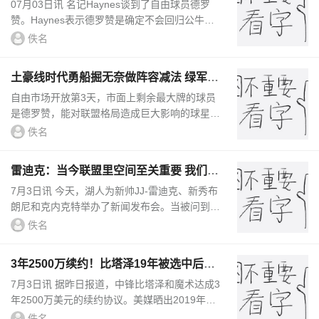
为他腾好薪资空间
07月03日讯 名记Haynes谈到了自由球员德罗
赞。Haynes表示德罗赞是确定不会回归公牛，
公牛愿意帮他完成签换。同时，德罗赞那愿意在
佚名
自由市场保持耐心等待。Hayn...
土豪线时代勇船掘无奈做阵容减法 绿军成
标杆下季最强对手是谁？
自由市场开放第3天，市面上剩余最大牌的球员
是德罗赞，能对联盟格局造成巨大影响的球星基
本名花有主。当然，严谨一点，勒布朗-詹姆斯
佚名
还没跟湖人达成协议，但他续约...
雷迪克：当今联盟里空间至关重要 我们要
在最佳球员旁边放上射手
7月3日讯 今天，湖人为新帅JJ-雷迪克、新秀布
朗尼和克内克特举办了新闻发布会。当被问到布
朗尼和克内克特的投篮能力如何给球队带来影响
佚名
时，雷迪克说道：“我认...
3年2500万续约！比塔泽19年被选中后无
人问津 旁边锡安则人山人海
7月3日讯 据昨日报道，中锋比塔泽和魔术达成3
年2500万美元的续约协议。美媒晒出2019年比
塔泽在首轮第18顺位选中后接受采访时的场景，
佚名