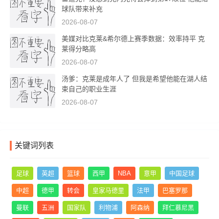
球队带来补充
2026-08-07
美媒对比克莱&希尔德上赛季数据：效率持平 克
莱得分略高
2026-08-07
汤爹：克莱是成年人了 但我是希望他能在湖人结
束自己的职业生涯
2026-08-07
关键词列表
足球
英超
篮球
西甲
NBA
意甲
中国足球
中超
德甲
转会
皇家马德里
法甲
巴塞罗那
曼联
五洲
国家队
利物浦
阿森纳
拜仁慕尼黑