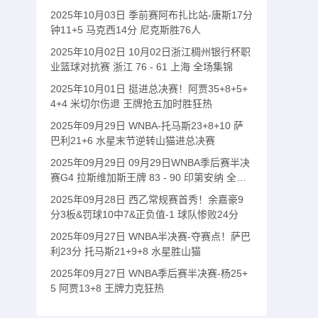
2025年10月03日 季前赛阿布扎比站-唐斯17分
钟11+5 马克西14分 尼克斯胜76人
2025年10月02日 10月02日浙江稠州银行杯职
业篮球对抗赛 浙江 76 - 61 上海 全场集锦
2025年10月01日 挺进总决赛！阿贾35+8+5+
4+4 米切尔伤退 王牌抢五加时胜狂热
2025年09月29日 WNBA-托马斯23+8+10 萨
巴利21+6 水星末节逆转山猫进总决赛
2025年09月29日 09月29日WNBA季后赛半决
赛G4 拉斯维加斯王牌 83 - 90 印第安纳 全场
集锦
2025年09月28日 西乙常规赛首秀！余嘉豪9
分3板&罚球10中7&正负值-1 球队惨败24分
2025年09月27日 WNBA半决赛-夺赛点！萨巴
利23分 托马斯21+9+8 水星胜山猫
2025年09月27日 WNBA季后赛半决赛-杨25+
5 阿贾13+8 王牌力克狂热