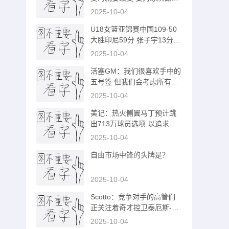
正确决定
2025-10-04
U18女篮亚锦赛中国109-50
大胜印尼59分 张子宇13分钟
9中9
2025-10-04
活塞GM：我们很喜欢手中的
五号签 但我们会考虑所有最
佳选项
2025-10-04
美记：热火侧翼马丁预计跳
出713万球员选项 以追求更
高薪水
2025-10-04
自由市场中锋的头牌是？
2025-10-04
Scotto：竞争对手的高管们
正关注着奇才控卫泰厄斯-琼
斯
2025-10-04