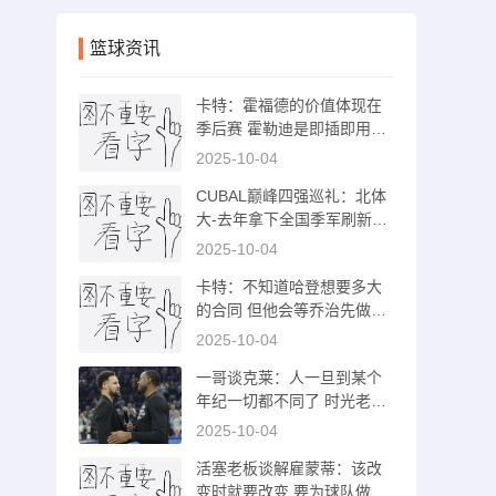
篮球资讯
卡特：霍福德的价值体现在
季后赛 霍勒迪是即插即用型
球员
2025-10-04
CUBAL巅峰四强巡礼：北体
大-去年拿下全国季军刷新最
好成绩
2025-10-04
卡特：不知道哈登想要多大
的合同 但他会等乔治先做决
定
2025-10-04
一哥谈克莱：人一旦到某个
年纪一切都不同了 时光老人
才是不败的
2025-10-04
活塞老板谈解雇蒙蒂：该改
变时就要改变 要为球队做出