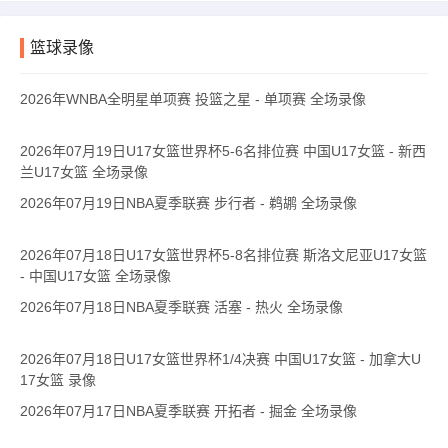
篮球录像
2026年WNBA全明星单项赛 投篮之星 - 单项赛 全场录像
2026年07月19日U17女篮世界杯5-6名排位赛 中国U17女篮 - 新西
兰U17女篮 全场录像
2026年07月19日NBA夏季联赛 步行者 - 鹈鹕 全场录像
2026年07月18日U17女篮世界杯5-8名排位赛 斯洛文尼亚U17女篮
- 中国U17女篮 全场录像
2026年07月18日NBA夏季联赛 活塞 - 热火 全场录像
2026年07月18日U17女篮世界杯1/4决赛 中国U17女篮 - 加拿大U
17女篮 录像
2026年07月17日NBA夏季联赛 开拓者 - 掘金 全场录像