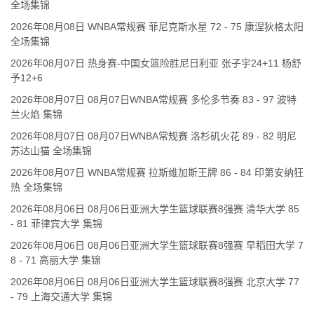
全场集锦
2026年08月08日 WNBA常规赛 菲尼克斯水星 72 - 75 康涅狄格太阳
全场集锦
2026年08月07日 热身赛-中国女篮险胜尼日利亚 张子宇24+11 杨舒
予12+6
2026年08月07日 08月07日WNBA常规赛 多伦多节奏 83 - 97 波特
兰火焰 集锦
2026年08月07日 08月07日WNBA常规赛 洛杉矶火花 89 - 82 明尼
苏达山猫 全场集锦
2026年08月07日 WNBA常规赛 拉斯维加斯王牌 86 - 84 印第安纳狂
热 全场集锦
2026年08月06日 08月06日亚洲大学生篮球联赛8强赛 清华大学 85
- 81 菲律宾大学 集锦
2026年08月06日 08月06日亚洲大学生篮球联赛8强赛 早稻田大学 7
8 - 71 高丽大学 集锦
2026年08月06日 08月06日亚洲大学生篮球联赛8强赛 北京大学 77
- 79 上海交通大学 集锦