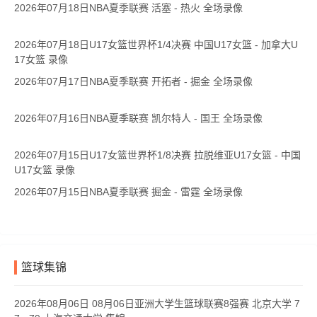
2026年07月18日NBA夏季联赛 活塞 - 热火 全场录像
2026年07月18日U17女篮世界杯1/4决赛 中国U17女篮 - 加拿大U
17女篮 录像
2026年07月17日NBA夏季联赛 开拓者 - 掘金 全场录像
2026年07月16日NBA夏季联赛 凯尔特人 - 国王 全场录像
2026年07月15日U17女篮世界杯1/8决赛 拉脱维亚U17女篮 - 中国
U17女篮 录像
2026年07月15日NBA夏季联赛 掘金 - 雷霆 全场录像
篮球集锦
2026年08月06日 08月06日亚洲大学生篮球联赛8强赛 北京大学 7