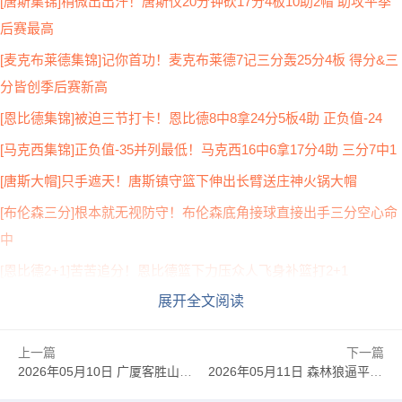
[唐斯集锦]稍微出出汗！唐斯仅20分钟砍17分4板10助2帽 助攻平季
后赛最高
[麦克布莱德集锦]记你首功！麦克布莱德7记三分轰25分4板 得分&三
分皆创季后赛新高
[恩比德集锦]被迫三节打卡！恩比德8中8拿24分5板4助 正负值-24
[马克西集锦]正负值-35并列最低！马克西16中6拿17分4助 三分7中1
[唐斯大帽]只手遮天！唐斯镇守篮下伸出长臂送庄神火锅大帽
[布伦森三分]根本就无视防守！布伦森底角接球直接出手三分空心命
中
[恩比德2+1]苦苦追分！恩比德篮下力压众人飞身补篮打2+1
展开全文阅读
上一篇
下一篇
2026年05月10日 广厦客胜山西扳成1-1 胡金秋17+11 迪亚洛关键上篮不中
2026年05月11日 森林狼逼平马刺相约天王山！华子36+6&末节16分 文班恶犯驱逐