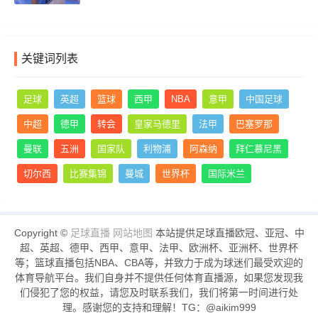
关键词列表
足球
英超
篮球
西甲
NBA
意甲
中国足球
中超
德甲
转会
皇家马德里
法甲
巴塞罗那
曼联
五洲
国家队
利物浦
阿森纳
拜仁慕尼黑
切尔西
比赛集锦
曼城
世界杯
国际米兰
Copyright ©
足球直播
网站地图
本站提供足球直播欧冠、亚冠、中
超、英超、德甲、西甲、意甲、法甲、欧洲杯、亚洲杯、世界杯
等；篮球直播包括NBA、CBA等，并致力于成为球迷们最受欢迎的
体育导航平台。我们自身并不提供任何体育直播源，如果您发现我
们侵犯了您的权益，请您及时联系我们，我们将第一时间进行处
理。感谢您的支持和理解！TG：@aikim999