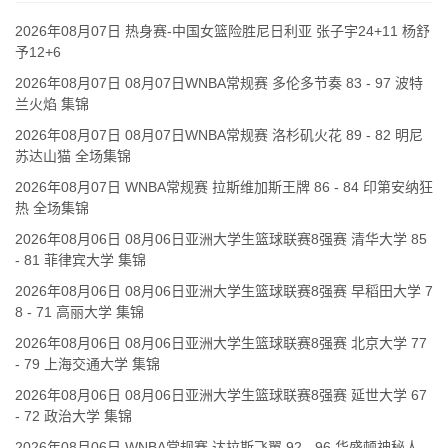
2026年08月07日 热身赛-中国女篮险胜尼日利亚 张子宇24+11 杨舒
予12+6
2026年08月07日 08月07日WNBA常规赛 多伦多节奏 83 - 97 波特
兰火焰 集锦
2026年08月07日 08月07日WNBA常规赛 洛杉矶火花 89 - 82 明尼
苏达山猫 全场集锦
2026年08月07日 WNBA常规赛 拉斯维加斯王牌 86 - 84 印第安纳狂
热 全场集锦
2026年08月06日 08月06日亚洲大学生篮球联赛8强赛 清华大学 85
- 81 菲律宾大学 集锦
2026年08月06日 08月06日亚洲大学生篮球联赛8强赛 早稻田大学 7
8 - 71 高丽大学 集锦
2026年08月06日 08月06日亚洲大学生篮球联赛8强赛 北京大学 77
- 79 上海交通大学 集锦
2026年08月06日 08月06日亚洲大学生篮球联赛8强赛 延世大学 67
- 72 政治大学 集锦
2026年08月06日 WNBA常规赛 达拉斯飞翼 92 - 96 华盛顿神秘人