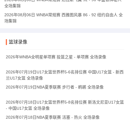
全场集锦
2026年08月06日 WNBA常规赛 西雅图风暴 86 - 92 纽约自由人 全
场集锦
篮球录像
2026年WNBA全明星单项赛 投篮之星 - 单项赛 全场录像
2026年07月19日U17女篮世界杯5-6名排位赛 中国U17女篮 - 新西
兰U17女篮 全场录像
2026年07月19日NBA夏季联赛 步行者 - 鹈鹕 全场录像
2026年07月18日U17女篮世界杯5-8名排位赛 斯洛文尼亚U17女篮
- 中国U17女篮 全场录像
2026年07月18日NBA夏季联赛 活塞 - 热火 全场录像