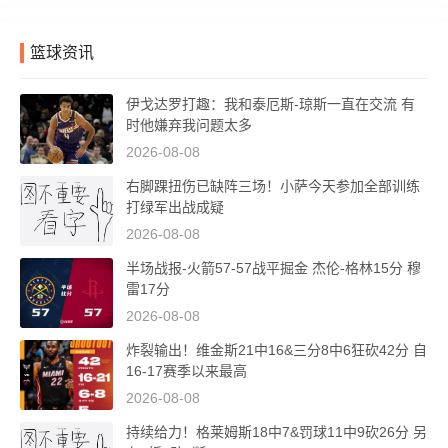
篮球资讯
伊戈达罗打趣：我和泰厄斯-琼斯一直在交流 有
时他嫌弃我问题太多
2026-08-08
右脚踝扭伤已缺阵三场！小萨今天参加全部训练
打绿军出战成疑
2026-08-08
半场战报-火箭57-57战平掘金 杰伦-格林15分 穆
雷17分
2026-08-08
炸裂输出！维金斯21中16&三分8中6狂砍42分 自
16-17赛季以来最高
2026-08-08
持续给力！格莱姆斯18中7&罚球11中9砍26分 另