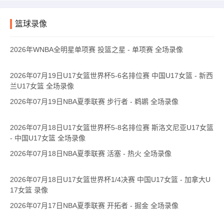
篮球录像
2026年WNBA全明星单项赛 投篮之星 - 单项赛 全场录像
2026年07月19日U17女篮世界杯5-6名排位赛 中国U17女篮 - 新西
兰U17女篮 全场录像
2026年07月19日NBA夏季联赛 步行者 - 鹈鹕 全场录像
2026年07月18日U17女篮世界杯5-8名排位赛 斯洛文尼亚U17女篮
- 中国U17女篮 全场录像
2026年07月18日NBA夏季联赛 活塞 - 热火 全场录像
2026年07月18日U17女篮世界杯1/4决赛 中国U17女篮 - 加拿大U
17女篮 录像
2026年07月17日NBA夏季联赛 开拓者 - 掘金 全场录像