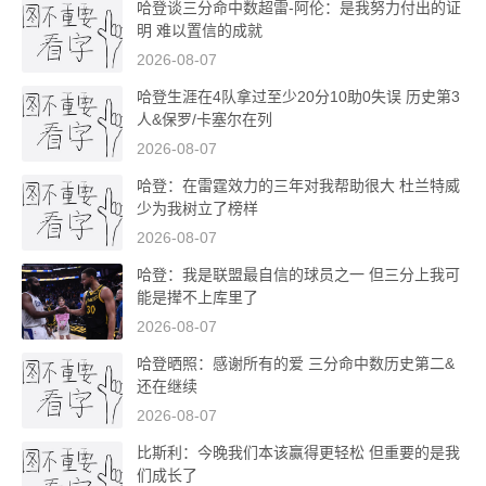
哈登谈三分命中数超雷-阿伦：是我努力付出的证
明 难以置信的成就
2026-08-07
哈登生涯在4队拿过至少20分10助0失误 历史第3
人&保罗/卡塞尔在列
2026-08-07
哈登：在雷霆效力的三年对我帮助很大 杜兰特威
少为我树立了榜样
2026-08-07
哈登：我是联盟最自信的球员之一 但三分上我可
能是撵不上库里了
2026-08-07
哈登晒照：感谢所有的爱 三分命中数历史第二&
还在继续
2026-08-07
比斯利：今晚我们本该赢得更轻松 但重要的是我
们成长了