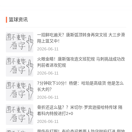
篮球资讯
一招鲜吃遍天？唐斯弧顶转身再突文班 大三步滑
翔上篮又中！
2026-06-11
火眼金睛！唐斯强攻造文班犯规 马刺挑战成功改
判前者进攻犯规
2026-06-11
7分钟砍下10分！杨健：哈珀是高级货 他是怎么
长大的？
2026-06-11
骨折还这么猛？？米切尔·罗宾逊接哈特传球 隔
着科内特按进打2+0
2026-06-11
带伤在打啊！布伦森迎着两人防守抛投打进 倒地