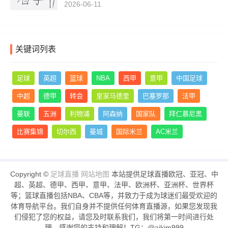
2026-06-11
关键词列表
足球
英超
篮球
NBA
西甲
意甲
中国足球
中超
德甲
转会
皇家马德里
巴塞罗那
法甲
曼联
五洲
利物浦
阿森纳
国家队
拜仁慕尼黑
比赛集锦
切尔西
曼城
国际米兰
AC米兰
Copyright ©
足球直播
网站地图
本站提供足球直播欧冠、亚冠、中
超、英超、德甲、西甲、意甲、法甲、欧洲杯、亚洲杯、世界杯
等；篮球直播包括NBA、CBA等，并致力于成为球迷们最受欢迎的
体育导航平台。我们自身并不提供任何体育直播源，如果您发现我
们侵犯了您的权益，请您及时联系我们，我们将第一时间进行处
理。感谢您的支持和理解！TG：@aikim999