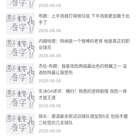
2026-08-06
布朗：上半场我打得很垃圾 下半场我更加敢于出
手了
2026-08-06
内姆哈德：特纳是一个很棒的老将 他是真正的职
业球员
2026-08-06
杰伦-布朗：我是攻防两端最出色的侧翼之一 没
进防阵最让我受伤
2026-08-06
东决G4述评：横扫！熟悉的逆转剧情 攻防一体
才是王道
2026-08-06
探长：邀请崔永熙试训球队增加到5支 包括手握
二轮签的几支球队
2026-08-06