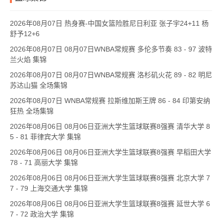
2026年08月07日 热身赛-中国女篮险胜尼日利亚 张子宇24+11 杨
舒予12+6
2026年08月07日 08月07日WNBA常规赛 多伦多节奏 83 - 97 波特
兰火焰 集锦
2026年08月07日 08月07日WNBA常规赛 洛杉矶火花 89 - 82 明尼
苏达山猫 全场集锦
2026年08月07日 WNBA常规赛 拉斯维加斯王牌 86 - 84 印第安纳
狂热 全场集锦
2026年08月06日 08月06日亚洲大学生篮球联赛8强赛 清华大学 8
5 - 81 菲律宾大学 集锦
2026年08月06日 08月06日亚洲大学生篮球联赛8强赛 早稻田大学
78 - 71 高丽大学 集锦
2026年08月06日 08月06日亚洲大学生篮球联赛8强赛 北京大学 7
7 - 79 上海交通大学 集锦
2026年08月06日 08月06日亚洲大学生篮球联赛8强赛 延世大学 6
7 - 72 政治大学 集锦