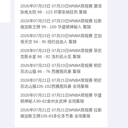
2026年07月23日 07月23日WNBA常规赛 康涅
狄格太阳 88 - 123 印第安纳狂热 集锦
2026年07月23日 07月23日WNBA常规赛 拉斯
维加斯王牌 99 - 100 华盛顿神秘人 集锦
2026年07月23日 07月23日WNBA常规赛 芝加
哥天空 94 - 95 纽约自由人 集锦
2026年07月23日 07月23日WNBA常规赛 菲尼
克斯水星 86 - 82 洛杉矶火花 集锦
2026年07月23日 07月23日WNBA常规赛 明尼
苏达山猫 86 - 76 西雅图风暴 集锦
2026年07月21日 07月21日WNBA常规赛 明尼
苏达山猫105-102西雅图风暴 全场集锦
2026年07月21日 07月21日WNBA常规赛 华盛
顿神秘人90-82金州女武神 全场集锦
2026年07月21日 07月21日WNBA常规赛 拉斯
维加斯王牌109-83多伦多节奏 全场集锦