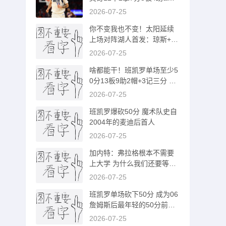
卡10中2拿10分
2026-07-25
你不变我也不变！太阳延续
上场对阵湖人首发：琼斯+三
巨头+弩机
2026-07-25
啥都能干！班凯罗单场至少5
0分13板9助2帽+3记三分 历
史唯一！
2026-07-25
班凯罗爆砍50分 魔术队史自
2004年的麦迪后首人
2026-07-25
加内特：弗拉格根本不需要
上大学 为什么我们还要等一
年呢？
2026-07-25
班凯罗单场砍下50分 成为06
詹姆斯后最年轻的50分前锋
球员
2026-07-25