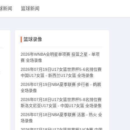
球新闻
篮球新闻
篮球录像
2026年WNBA全明星单项赛 投篮之星 - 单项
赛 全场录像
2026年07月19日U17女篮世界杯5-6名排位赛
季
中国U17女篮 - 新西兰U17女篮 全场录像
2026年07月19日NBA夏季联赛 步行者 - 鹈鹕
全场录像
2026年07月18日U17女篮世界杯5-8名排位赛
斯洛文尼亚U17女篮 - 中国U17女篮 全场录像
2026年07月18日NBA夏季联赛 活塞 - 热火 全
场录像
2026年07月18日U17女篮世界杯1/4决赛 中国