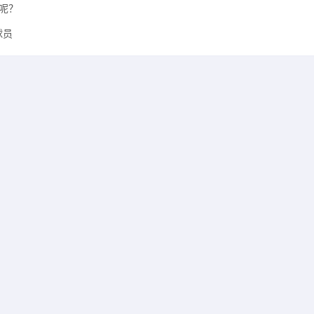
呢？
球员