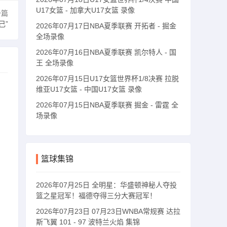
U17女篮 - 加拿大U17女篮 录像
一篇
己”
2026年07月17日NBA夏季联赛 开拓者 - 掘金
全场录像
2026年07月16日NBA夏季联赛 凯尔特人 - 国
王 全场录像
2026年07月15日U17女篮世界杯1/8决赛 拉脱
维亚U17女篮 - 中国U17女篮 录像
2026年07月15日NBA夏季联赛 掘金 - 雷霆 全
场录像
篮球集锦
2026年07月25日 全明星：华盛顿神秘人夺投
篮之星冠军！福德夺得三分大赛冠军！
2026年07月23日 07月23日WNBA常规赛 达拉
斯飞翼 101 - 97 波特兰火焰 集锦