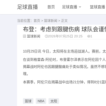
足球直播
首页
足球直播
篮球直播
当前位置：
首页
>
篮球新闻
> 正文
布登：考虑到跟腱伤病 球队会谨
篮球新闻
2026年07月25日 20:25
1
10月29日讯 今日，太阳将在主场迎战湖人。赛前，
在谈到格雷森-阿伦时，布登霍尔泽表示在阿伦因个
揭幕战时阿伦也因跟腱酸痛处于类似情况。虽然不想
理。
本赛季，阿伦只在揭幕战中出场21分钟，得到8分1篮
篮球
NBA
太阳