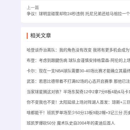
上一篇
争议！球明显碰筐却吹24秒违例 托尼兄弟还给马祖拉一个
相关文章
哈登谈乔治离队：我的角色没有改变 我将有更多机会成为“
布登：考虑到跟腱伤病 球队会谨慎安排格雷森-阿伦的上
卡尔：现在一支NBA球队需要30-40场比赛才能确立其最
武圣：若恩比德带着不打满82场的心态开启赛季 那他已
当家球星搁这对铁？半场东契奇12中2拿7分8板4助&马卡1
你不变我也不变！太阳延续上场对阵湖人首发：琼斯+三巨
啥都能干！班凯罗单场至少50分13板9助2帽+3记三分 历
班凯罗爆砍50分 魔术队史自2004年的麦迪后首人