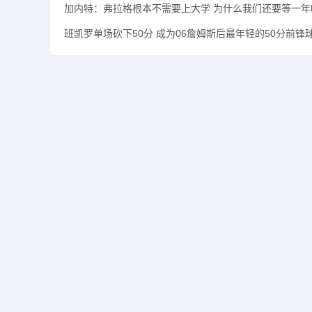
加内特：弗拉格根本不需要上大学 为什么我们还要等一年
班凯罗单场砍下50分 成为06詹姆斯后最年轻的50分前锋