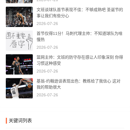
文班谈球队首节表现不佳：不够成熟吧 圣诞节的
事让我们有些分心
2026-07-26
首节仅得11分！马刺代理主帅：不知道球队为啥
慢热
2026-07-26
篮网主帅：文班的防守存在感让人印象深刻 你得
习惯这种感受
2026-07-26
基翁-约翰逊谈表现出色：教练给了我信心 这对
我的帮助很大
2026-07-26
关键词列表