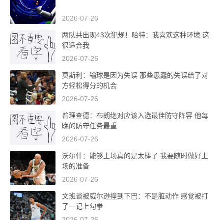
2026-07-26
两队共出现43次犯规！哈特：我喜欢这种环境 这
很适合我
2026-07-26
莫斯利：输球是因为失误 那些愚蠢的失误给了对
方轻松得分的机会
2026-07-26
普理查德：布朗绝对应该入选最佳防守阵容 他每
晚的防守任务最重
2026-07-26
沃尔什：能够上场真的是太棒了 我要随时做好上
场的准备
2026-07-26
文班谈被威尔逊撞到下巴：不是脏动作 感觉被打
了一记上勾拳
2026-07-26