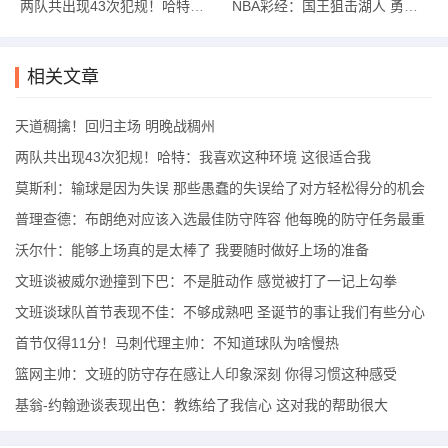
两队共出现43次犯规！哈特：我喜欢这种环境 这很适合我
NBA彩经：国王狙击湖人 勇士射落太阳 76人轻取爵士
相关文章
2024-2025赛季CBA常规赛第二十四轮明晚继续开战，福建晋江文旅
男篮明晚（12月29日）19:35回归主场对阵浙江稠州金租男篮。
天道稠擒！回归主场 明晚战稠州
在刚刚结束的CBA常规赛前二十三轮比赛中，浙江稠州金租男篮取
两队共出现43次犯规！哈特：我喜欢这种环境 这很适合我
得了十七胜六负的战绩，目前位居联赛积分榜第二。球队场均得分1
莫斯利：输球是因为失误 那些愚蠢的失误给了对方轻松得分的机会
15，位居联赛第二；场均失分为106，排名联赛第十一。其他数据方
普理查德：布朗绝对应该入选最佳防守阵容 他每晚的防守任务最重
面，浙江稠州金租男篮以场均50.3%命中率高居联赛首位，场均28次
沃尔什：能够上场真的是太棒了 我要随时做好上场的准备
的助攻名列联赛第三。本赛季，浙江稠州金租男篮四名外援发挥稳
文班谈被威尔逊撞到下巴：不是脏动作 感觉被打了一记上勾拳
定：琼斯场均能砍下15.9分7.5篮板2.6助攻，约克场均能得到14.9分
文班谈球队首节表现不佳：不够成熟吧 圣诞节的事让我们有些分心
3篮板3.1助攻， 巴斯场均能拿下18分8.6篮板4.1助攻的出色数据，西
首节仅得11分！马刺代理主帅：不知道球队为啥慢热
蒙斯场均也能攻下17.8分3.9篮板5.6助攻。国内球员方面，浙江稠州
篮网主帅：文班的防守存在感让人印象深刻 你得习惯这种感受
金租男篮人才济济，后卫线上吴前和程帅澎、锋线的陆文博及刘泽
基翁-约翰逊谈表现出色：教练给了我信心 这对我的帮助很大
一、内线余嘉豪场均都有着出色的表现。
明晚双方本赛季的首次交锋，希望福建晋江文旅男篮的年轻将士们