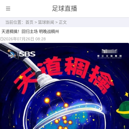
足球直播
当前位置：
首页
>
篮球新闻
> 正文
天道稠擒！回归主场 明晚战稠州
2026年07月26日 08:28