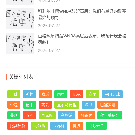
2026-07-27
科利尔吐槽WNBA联盟高层：我们有最好的联赛
最烂的领导
2026-07-27
山猫球星炮轰WNBA高层后表示：我预计我会被
罚款！
2026-07-27
关键词列表
足球
英超
篮球
西甲
NBA
意甲
中国足球
中超
德甲
转会
皇家马德里
法甲
巴塞罗那
曼联
五洲
国家队
利物浦
阿森纳
拜仁慕尼黑
比赛集锦
切尔西
世界杯
曼城
国际米兰