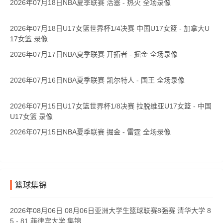
2026年07月18日NBA夏季联赛 活塞 - 热火 全场录像
2026年07月18日U17女篮世界杯1/4决赛 中国U17女篮 - 加拿大U
17女篮 录像
2026年07月17日NBA夏季联赛 开拓者 - 掘金 全场录像
2026年07月16日NBA夏季联赛 凯尔特人 - 国王 全场录像
2026年07月15日U17女篮世界杯1/8决赛 拉脱维亚U17女篮 - 中国
U17女篮 录像
2026年07月15日NBA夏季联赛 掘金 - 雷霆 全场录像
篮球集锦
2026年08月06日 08月06日亚洲大学生篮球联赛8强赛 清华大学 8
5 - 81 菲律宾大学 集锦