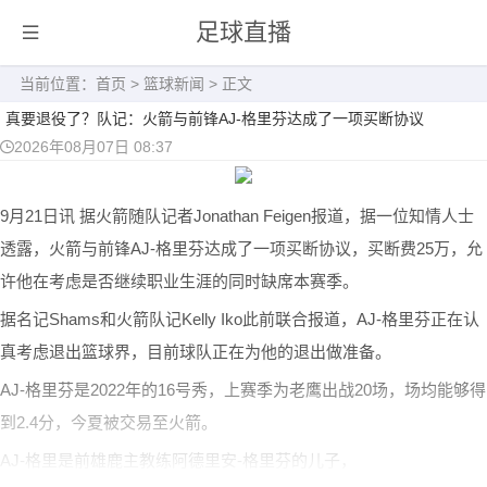
足球直播
当前位置：
首页
>
篮球新闻
> 正文
真要退役了？队记：火箭与前锋AJ-格里芬达成了一项买断协议
2026年08月07日 08:37
9月21日讯 据火箭随队记者Jonathan Feigen报道，据一位知情人士
透露，火箭与前锋AJ-格里芬达成了一项买断协议，买断费25万，允
许他在考虑是否继续职业生涯的同时缺席本赛季。
据名记Shams和火箭队记Kelly Iko此前联合报道，AJ-格里芬正在认
真考虑退出篮球界，目前球队正在为他的退出做准备。
AJ-格里芬是2022年的16号秀，上赛季为老鹰出战20场，场均能够得
到2.4分，今夏被交易至火箭。
AJ-格里是前雄鹿主教练阿德里安-格里芬的儿子，