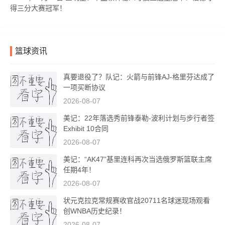
得三分大赛冠军！
篮球资讯
真要退役了？队记：火箭与前锋AJ-格里芬达成了
一项买断协议
2026-08-07
美记：22年落选秀前锋泰勒-波利计划与步行者签
Exhibit 10合同
2026-08-07
美记：“AK47”基里连科再次当选俄罗斯篮联主席
任期4年！
2026-08-07
状元克拉克常规赛收官战20711名球迷现场观看
创WNBA历史纪录！
2026-08-07