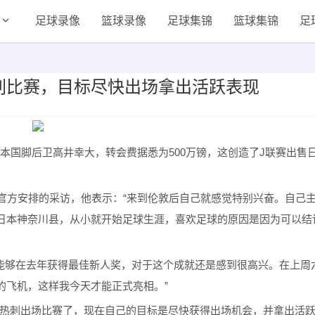
足球录像
篮球录像
足球集锦
篮球集锦
足
刺比赛，目标尽快出场拿出活跃表现
本国脚后卫高井幸大，转会费据悉为500万镑，这创造了J联赛出售
受了热刺官方安排的采访，他表示：“来到伦敦后自己就感觉特别兴奋。自己
日本神奈川县，从小就开始足球生涯，喜欢足球的原因是因为可以结
己能够在去年获得最佳新人奖，对于这个成就还是感到很高兴。在上周
的飞机，这样我今天才能正式亮相。”
为热刺出场比赛了，现在自己的目标是尽快获得出场机会，并拿出活