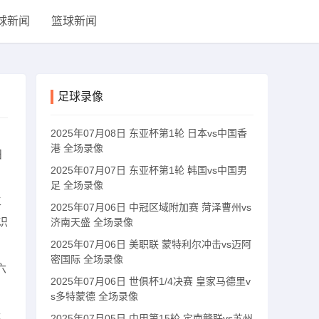
球新闻
篮球新闻
足球录像
2025年07月08日 东亚杯第1轮 日本vs中国香
港 全场录像
日
2025年07月07日 东亚杯第1轮 韩国vs中国男
足 全场录像
主
2025年07月06日 中冠区域附加赛 菏泽曹州vs
识
济南天盛 全场录像
2025年07月06日 美职联 蒙特利尔冲击vs迈阿
密国际 全场录像
六
2025年07月06日 世俱杯1/4决赛 皇家马德里v
s多特蒙德 全场录像
跃
2025年07月05日 中甲第15轮 定南赣联vs苏州