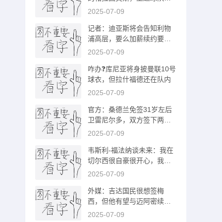
泽斯堡想租借
2025-07-09
记者：迪亚斯将会告知利物
浦高层，要么加薪续约要么
放他转会
2025-07-09
咋办❓库尼亚将身披曼联10号
球衣，但拉什福德还在队内
2025-07-09
官方：桑德兰免签31岁左后
卫雷尼尔多，双方签下两年
合同
2025-07-09
韦斯利-福法纳谈未来：我在
切尔西很自豪很开心，我哪
都不想去
2025-07-09
外媒：吉达国民很想签梅
西，但他有望与迈阿密续约
至2026世界杯后
2025-07-09