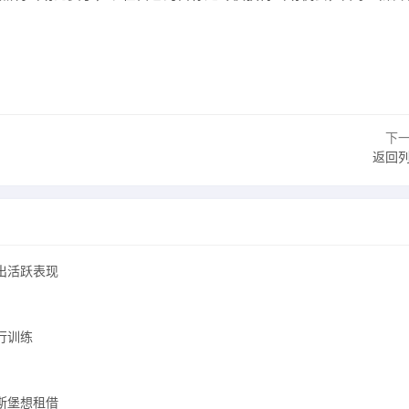
下
返回
出活跃表现
行训练
斯堡想租借