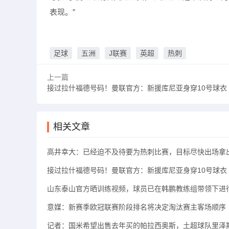
表现。”
足球
五洲
J联赛
英超
热刺
上一篇
接过拉什福德号码！曼联官方：新援库尼亚身穿10号球衣
相关文章
高井幸大：已经迫不及待要为热刺比赛，目标尽快出场拿
接过拉什福德号码！曼联官方：新援库尼亚身穿10号球衣
山东泰山官方晒训练视频，球员已在韩鹏教练组带领下进
意媒：新赛季欧冠联赛阶段排名将决定淘汰赛主客场顺序
记者：国米希望出售去年买的帕拉西奥斯，土超球队里泽