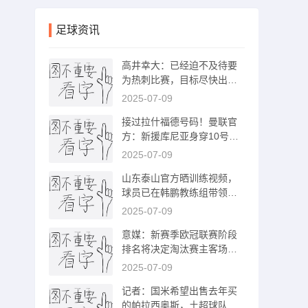
足球资讯
高井幸大：已经迫不及待要
为热刺比赛，目标尽快出场
拿出活跃表现
2025-07-09
接过拉什福德号码！曼联官
方：新援库尼亚身穿10号球
衣
2025-07-09
山东泰山官方晒训练视频，
球员已在韩鹏教练组带领下
进行训练
2025-07-09
意媒：新赛季欧冠联赛阶段
排名将决定淘汰赛主客场顺
序
2025-07-09
记者：国米希望出售去年买
的帕拉西奥斯，土超球队里